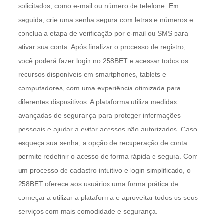
solicitados, como e-mail ou número de telefone. Em
seguida, crie uma senha segura com letras e números e
conclua a etapa de verificação por e-mail ou SMS para
ativar sua conta. Após finalizar o processo de registro,
você poderá fazer login no 258BET e acessar todos os
recursos disponíveis em smartphones, tablets e
computadores, com uma experiência otimizada para
diferentes dispositivos. A plataforma utiliza medidas
avançadas de segurança para proteger informações
pessoais e ajudar a evitar acessos não autorizados. Caso
esqueça sua senha, a opção de recuperação de conta
permite redefinir o acesso de forma rápida e segura. Com
um processo de cadastro intuitivo e login simplificado, o
258BET oferece aos usuários uma forma prática de
começar a utilizar a plataforma e aproveitar todos os seus
serviços com mais comodidade e segurança.