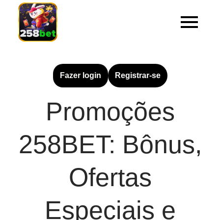
Skip
to
Cadastre-se na 258BET e aproveite um bônus de
content
100% no primeiro depósito, até R$8.100. Jogue
mais de 4.000 jogos, incluindo slots populares,
jogos de mesa e apostas esportivas. Plataforma
segura, pagamentos rápidos e suporte 24/7.
Fazer login
Registrar-se
Promoções
258BET: Bônus,
Ofertas
Especiais e