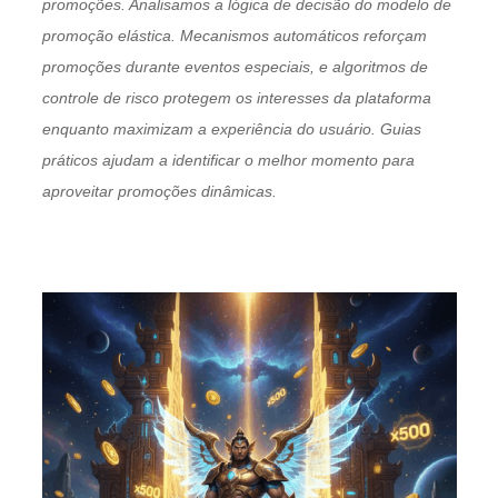
promoções. Analisamos a lógica de decisão do modelo de
promoção elástica. Mecanismos automáticos reforçam
promoções durante eventos especiais, e algoritmos de
controle de risco protegem os interesses da plataforma
enquanto maximizam a experiência do usuário. Guias
práticos ajudam a identificar o melhor momento para
aproveitar promoções dinâmicas.