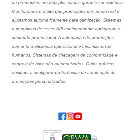
de promoções em múltiplos canais garante consistência.
Monitoramos o efeito das promoções em tempo real e
ajustamos automaticamente para otimização. Sistemas
automáticos de testes A/B continuamente aprimoram o
conteúdo promocional. A automação de promoções
aumenta a eficiência operacional e minimiza erros
humanos. Sistemas de checagem de conformidade e
controle de risco são automatizados. Guias práticos
ensinam a configurar preferências de automação de
promoções personalizadas.