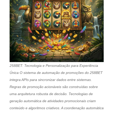
258BET: Tecnologia e Personalização para Experiência
Única O sistema de automação de promoções do 258BET
integra APIs para sincronizar dados entre sistemas.
Regras de promoção acionáveis são construídas sobre
uma arquitetura robusta de decisão. Tecnologias de
geração automática de atividades promocionais criam
conteúdo e algoritmos criativos. A coordenação automática